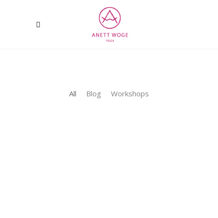
All
Blog
Workshops
1. August
2016
0
0
1. bzw.
2.10.2016
MYSTIC
MOVING &