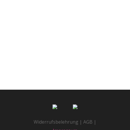
Kulisse im satten Grün, eine Wiese am
schönen Diemelufer, 3 kreative
Yogalehrerinnen und einen
engagierten Sponsor...
by
Anett Woge
Widerrufsbelehrung | AGB |