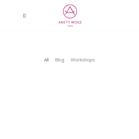
All
Blog
Workshops
14. Juli 2021
0
0
1. Marsberger Yogasommer
Diesen Sommer wird Outdoor-Ferien-
geyogt :) Man nehme: Sommerferien,
sunny Sundays, Marsberg`s traumhafte